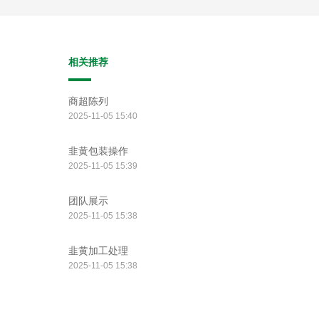
相关推荐
商超陈列
2025-11-05 15:40
韭黄包装操作
2025-11-05 15:39
团队展示
2025-11-05 15:38
韭黄加工处理
2025-11-05 15:38