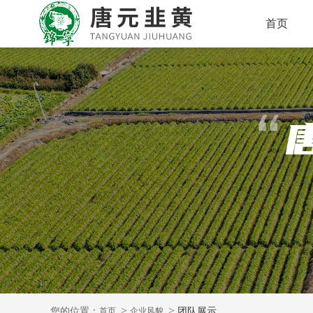
首页
您的位置：
团队展示
首页
企业风貌