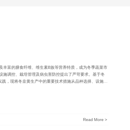
及丰富的膳食纤维、维生素B族等营养特质，成为冬季蔬菜市
设施调控、栽培管理及病虫害防控提出了严苛要求。基于冬
产实践，现将冬韭黄生产中的重要技术措施从品种选择、设施构
环节进行系统阐述，为冬韭黄优 质高产提供标准化技术支
Read More >