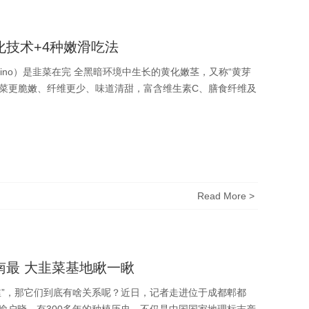
技术+4种嫩滑吃法
grogatum Makino）是韭菜在完 全黑暗环境中生长的黄化嫩茎，又称“黄芽
韭菜更脆嫩、纤维更少、味道清甜，富含维生素C、膳食纤维及
Read More >
最 大韭菜基地瞅一瞅
韭”，那它们到底有啥关系呢？近日，记者走进位于成都郫都