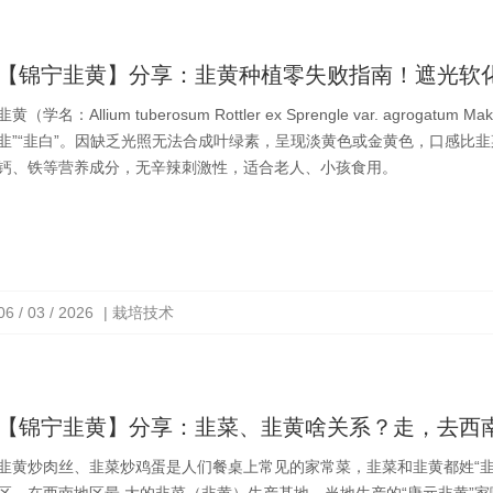
【锦宁韭黄】分享：韭黄种植零失败指南！遮光软化
韭黄（学名：Allium tuberosum Rottler ex Sprengle var. a
韭”“韭白”。因缺乏光照无法合成叶绿素，呈现淡黄色或金黄色，口感比
钙、铁等营养成分，无辛辣刺激性，适合老人、小孩食用。
06 / 03 / 2026
| 栽培技术
【锦宁韭黄】分享：韭菜、韭黄啥关系？走，去西南
韭黄炒肉丝、韭菜炒鸡蛋是人们餐桌上常见的家常菜，韭菜和韭黄都姓“