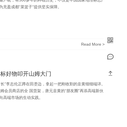
喻户晓，有300多年的种植历史，不仅是中国国家地理标志产
为充盈成都“菜篮子”提供坚实保障。
Read More >
 标好物叩开山姆大门
村长”李志伦正蹲在田垄边，拿起一把刚收割的韭黄细细端详。
姆会员商店的全 国货架，唐元韭黄的“朋友圈”再添高端新伙
向高端市场的生动实践。