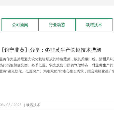
公司新闻
行业动态
栽培技术
【锦宁韭黄】分享：冬韭黄生产关键技术措施
韭黄作为韭菜经避光软化栽培形成的特色蔬菜，以其柔嫩口感、清甜风味
场的高附加值品类。冬季低温、弱光及短日照的气候特点，对韭黄生产的
韭黄“避光软化、低温保产、精准水肥”的核心生长需求，结合规模化生
建、育苗定植、软化管理、水肥调控、病虫害绿色防控及采收贮藏等关键
撑。
06 / 03 / 2026
| 栽培技术