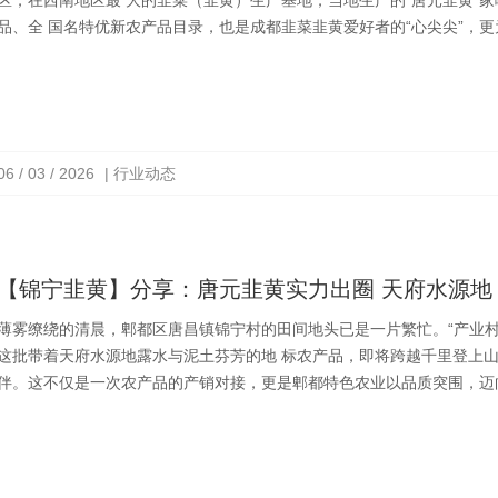
区，在西南地区最 大的韭菜（韭黄）生产基地，当地生产的“唐元韭黄”家
品、全 国名特优新农产品目录，也是成都韭菜韭黄爱好者的“心尖尖”，更
06 / 03 / 2026
| 行业动态
【锦宁韭黄】分享：唐元韭黄实力出圈 天府水源地
薄雾缭绕的清晨，郫都区唐昌镇锦宁村的田间地头已是一片繁忙。“产业
这批带着天府水源地露水与泥土芬芳的地 标农产品，即将跨越千里登上山
伴。这不仅是一次农产品的产销对接，更是郫都特色农业以品质突围，迈