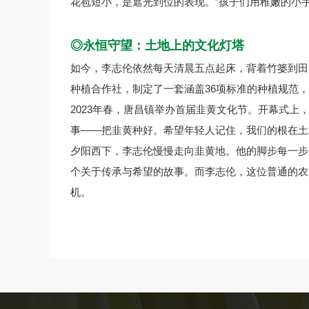
花苞短小，是遮光到位的表现。”孩子们用稚嫩的小
◎永恒守望：土地上的文化灯塔
如今，李志伦依然每天清晨五点起床，背着竹篓到田
种植合作社，制定了一套涵盖36项标准的种植规范
2023年春，唐昌镇举办首届韭黄文化节。开幕式上
事——把韭黄种好。希望年轻人记住，我们的根在土
夕阳西下，李志伦慢慢走向韭黄地。他的脚步每一步
个关于传承与希望的故事。而李志伦，这位普通的农
机。