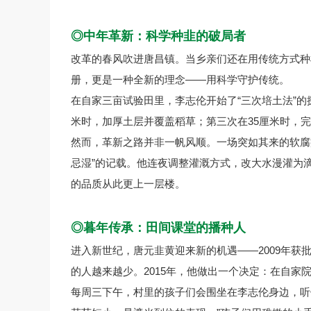
◎中年革新：科学种韭的破局者
改革的春风吹进唐昌镇。当乡亲们还在用传统方式种
册，更是一种全新的理念——用科学守护传统。
在自家三亩试验田里，李志伦开始了“三次培土法”的
米时，加厚土层并覆盖稻草；第三次在35厘米时，
然而，革新之路并非一帆风顺。一场突如其来的软腐
忌湿”的记载。他连夜调整灌溉方式，改大水漫灌为
的品质从此更上一层楼。
◎暮年传承：田间课堂的播种人
进入新世纪，唐元韭黄迎来新的机遇——2009年
的人越来越少。2015年，他做出一个决定：在自家院
每周三下午，村里的孩子们会围坐在李志伦身边，听