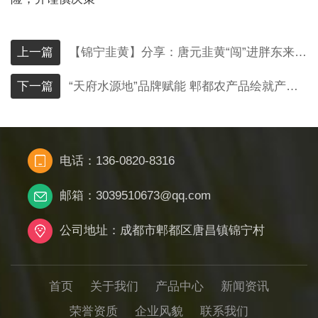
上一篇
【锦宁韭黄】分享：唐元韭黄“闯”进胖东来！天府水源地好物跨越千里，端上品质餐桌
下一篇
“天府水源地”品牌赋能 郫都农产品绘就产业兴农新画卷
电话：136-0820-8316
邮箱：3039510673@qq.com
公司地址：成都市郫都区唐昌镇锦宁村
首页
关于我们
产品中心
新闻资讯
荣誉资质
企业风貌
联系我们